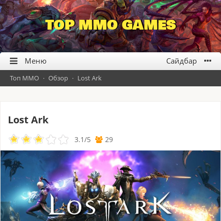
TOP MMO GAMES
Топ ММО
·
Обзор
·
Lost Ark
Lost Ark
3.1
/
5
29