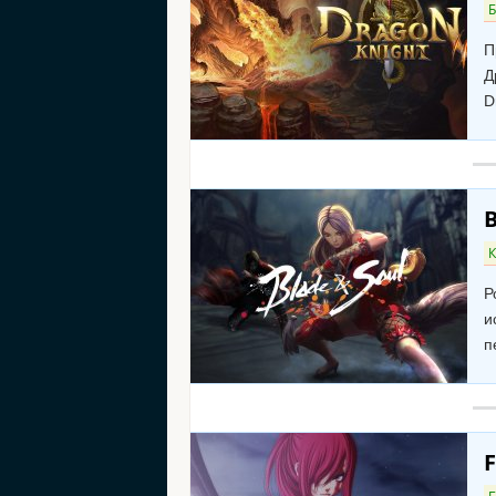
П
Д
D
B
К
Р
и
п
F