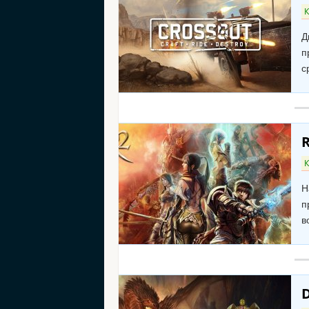
К
Д
п
с
R
К
Н
п
в
D