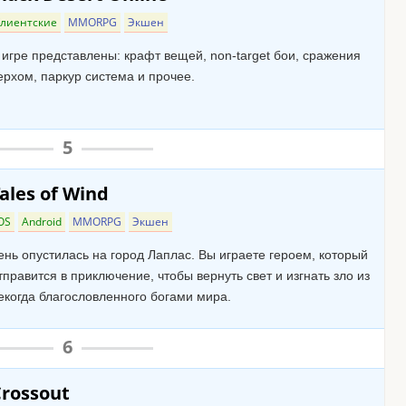
лиентские
MMORPG
Экшен
 игре представлены: крафт вещей, non-target бои, сражения
ерхом, паркур система и прочее.
5
ales of Wind
OS
Android
MMORPG
Экшен
ень опустилась на город Лаплас. Вы играете героем, который
тправится в приключение, чтобы вернуть свет и изгнать зло из
екогда благословленного богами мира.
6
rossout