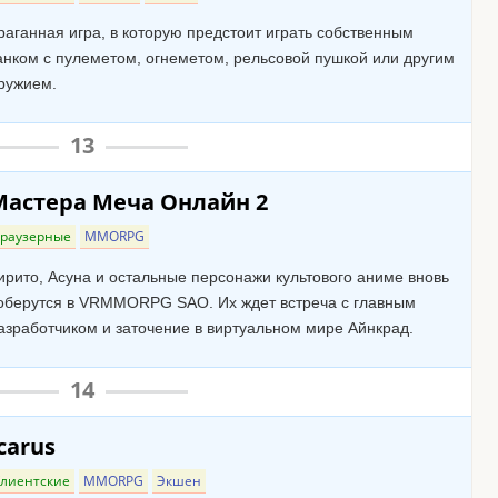
раганная игра, в которую предстоит играть собственным
анком с пулеметом, огнеметом, рельсовой пушкой или другим
ружием.
13
Мастера Меча Онлайн 2
Браузерные
MMORPG
ирито, Асуна и остальные персонажи культового аниме вновь
оберутся в VRMMORPG SAO. Их ждет встреча с главным
азработчиком и заточение в виртуальном мире Айнкрад.
14
carus
лиентские
MMORPG
Экшен