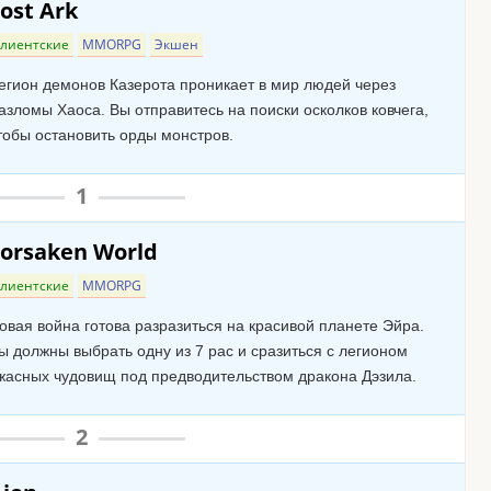
ost Ark
лиентские
MMORPG
Экшен
егион демонов Казерота проникает в мир людей через
азломы Хаоса. Вы отправитесь на поиски осколков ковчега,
тобы остановить орды монстров.
1
Forsaken World
лиентские
MMORPG
овая война готова разразиться на красивой планете Эйра.
ы должны выбрать одну из 7 рас и сразиться с легионом
жасных чудовищ под предводительством дракона Дэзила.
2