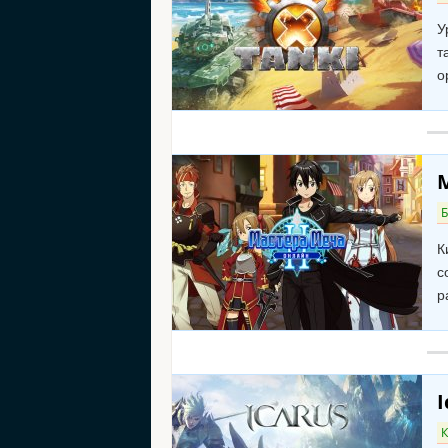
У
т
о
К
с
р
I
К