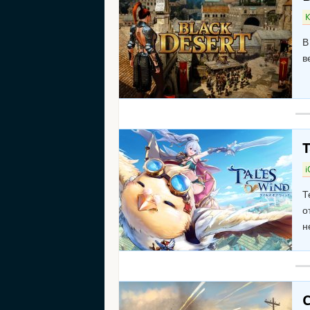
К
В
в
T
i
Т
о
н
C