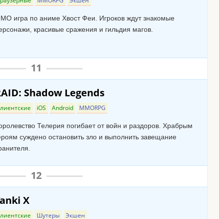
Браузерные
MMORPG
Экшен
МО игра по аниме Хвост Феи. Игроков ждут знакомые
ерсонажи, красивые сражения и гильдия магов.
11
RAID: Shadow Legends
лиентские
iOS
Android
MMORPG
оролевство Телерия погибает от войн и раздоров. Храбрым
ероям суждено остановить зло и выполнить завещание
ранителя.
12
anki X
лиентские
Шутеры
Экшен