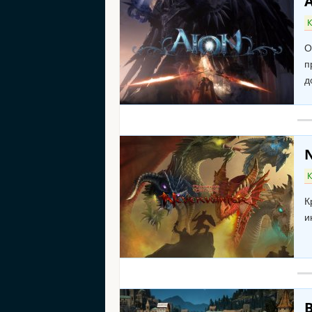
К
О
п
д
N
К
К
и
B