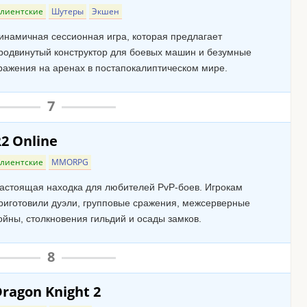
лиентские
Шутеры
Экшен
инамичная сессионная игра, которая предлагает
родвинутый конструктор для боевых машин и безумные
ражения на аренах в постапокалиптическом мире.
7
2 Online
лиентские
MMORPG
астоящая находка для любителей PvP-боев. Игрокам
риготовили дуэли, групповые сражения, межсерверные
ойны, столкновения гильдий и осады замков.
8
ragon Knight 2