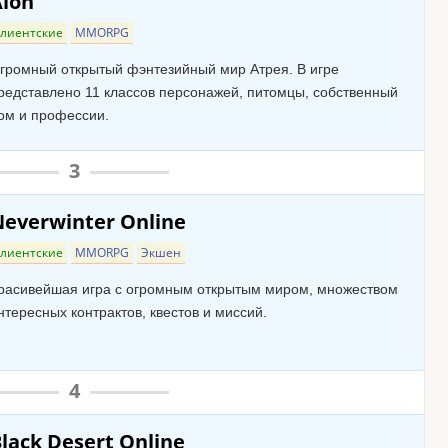
Aion
лиентские
MMORPG
громный открытый фэнтезийный мир Атрея. В игре
редставлено 11 классов персонажей, питомцы, собственный
ом и профессии.
3
everwinter Online
лиентские
MMORPG
Экшен
расивейшая игра с огромным открытым миром, множеством
нтересных контрактов, квестов и миссий.
4
lack Desert Online