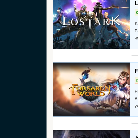
L
К
Л
Р
ч
К
Н
В
у