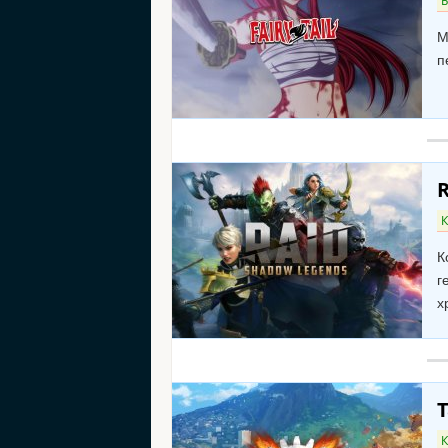
М
п
К
К
г
х
T
К