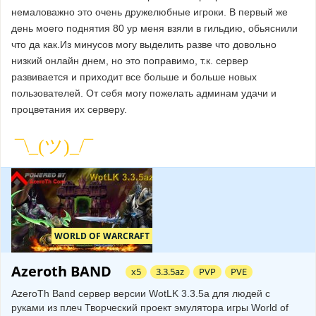
немаловажно это очень дружелюбные игроки. В первый же
день моего поднятия 80 ур меня взяли в гильдию, обьяснили
что да как.Из минусов могу выделить разве что довольно
низкий онлайн днем, но это поправимо, т.к. сервер
развивается и приходит все больше и больше новых
пользователей. От себя могу пожелать админам удачи и
процветания их серверу.
WORLD OF WARCRAFT
Azeroth BAND
х5
3.3.5az
PVP
PVE
AzeroTh Band сервер версии WotLK 3.3.5a для людей с
руками из плеч Творческий проект эмулятора игры World of