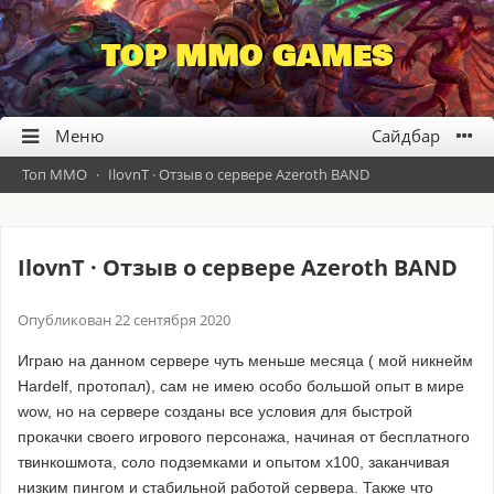
TOP MMO GAMES
Топ ММО
·
IlovnT · Отзыв о сервере Azeroth BAND
IlovnT · Отзыв о сервере Azeroth BAND
Опубликован
22 сентября 2020
Играю на данном сервере чуть меньше месяца ( мой никнейм
Hardelf, протопал), сам не имею особо большой опыт в мире
wow, но на сервере созданы все условия для быстрой
прокачки своего игрового персонажа, начиная от бесплатного
твинкошмота, соло подземками и опытом х100, заканчивая
низким пингом и стабильной работой сервера. Также что