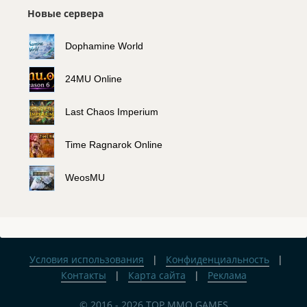
Новые сервера
Dophamine World
24MU Online
Last Chaos Imperium
Time Ragnarok Online
WeosMU
Условия использования
|
Конфиденциальность
|
Контакты
|
Карта сайта
|
Реклама
© 2016 - 2026 TOP MMO GAMES