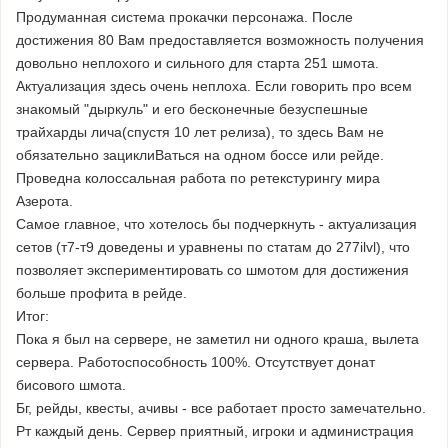
Продуманная система прокачки персонажа. После
достижения 80 Bам предоставляется возможность получения
довольно неплохого и сильного для старта 251 шмота.
Актуализация здесь очень неплоха. Если говорить про всем
знакомый "дыркуль" и его бесконечные безуспешные
трайхарды лича(спустя 10 лет релиза), то здесь Bам не
обязательно зациклиBаться на одном боссе или рейде.
Проведна колоссальная работа по ретекстурингу мира
Азерота.
Самое главное, что хотелось бы подчеркнуть - актуализация
сетов (т7-т9 доведены и уравнены по статам до 277ilvl), что
позволяет экспериментировать со шмотом для достижения
больше профита в рейде.
Итог:
Пока я был на сервере, не заметил ни одного краша, вылета
сервера. Работоспособность 100%. Отсутствует донат
бисового шмота.
Бг, рейды, квесты, ачивы - все работает просто замечательно.
Рт каждый день. Сервер приятный, игроки и администрация