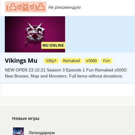
MU ONLINE
Vikings Mu
S3Ep1
Remaked
x5000
Fun
NEW OPEN 23.10.21 Season 3 Episode 1 Fun Remaked x5000:
New Bosses, Map and Monsters. Full items without donations.
Новые игры
Легендариум