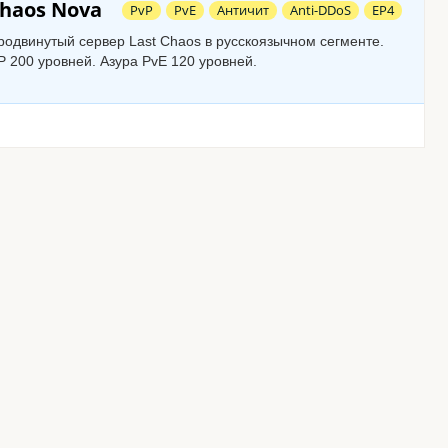
Chaos Nova
PvP
PvE
Античит
Anti-DDoS
EP4
одвинутый сервер Last Chaos в русскоязычном сегменте.
P 200 уровней. Азура PvE 120 уровней.