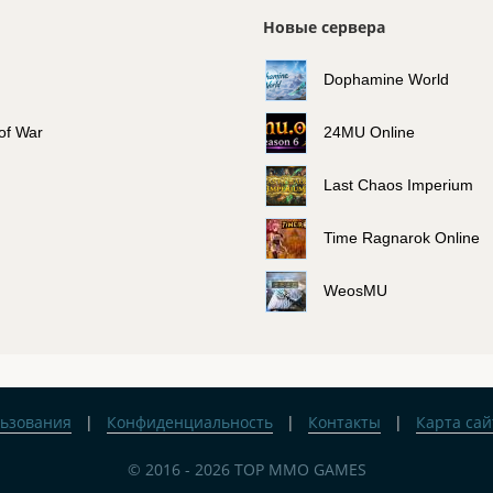
Новые сервера
Dophamine World
 of War
24MU Online
Last Chaos Imperium
Time Ragnarok Online
WeosMU
льзования
|
Конфиденциальность
|
Контакты
|
Карта сай
© 2016 - 2026 TOP MMO GAMES