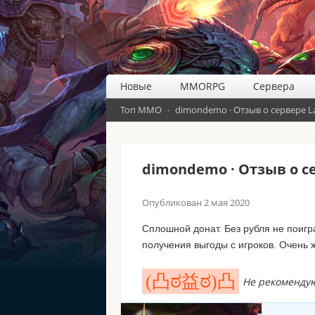
Новые
MMORPG
Сервера
Топ ММО
·
dimondemo · Отзыв о сервере L
dimondemo · Отзыв о се
Опубликован
2 мая 2020
Сплошной донат. Без рубля не поигра
получения выгоды с игроков. Очень жа