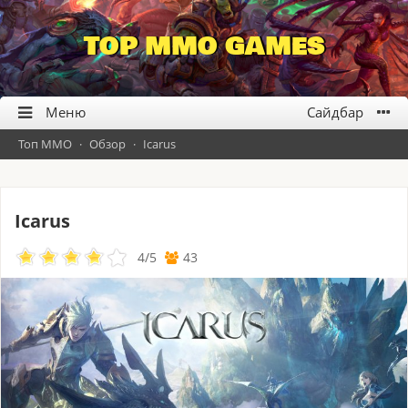
TOP MMO GAMES
Топ ММО
·
Обзор
·
Icarus
Icarus
4
/
5
43