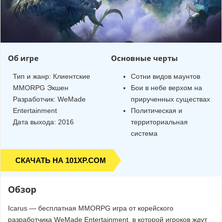
Об игре
Основные черты
Тип и жанр:
Клиентские
Сотни видов маунтов
MMORPG
Экшен
Бои в небе верхом на
Разработчик:
WeMade
прирученных существах
Entertainment
Политическая и
Дата выхода: 2016
территориальная
система
СКАЧАТЬ НА 101XP.COM
Обзор
Icarus — бесплатная MMORPG игра от корейского
разработчика WeMade Entertainment, в которой игроков ждут