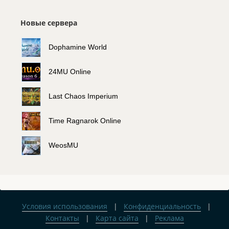
Новые сервера
Dophamine World
24MU Online
Last Chaos Imperium
Time Ragnarok Online
WeosMU
Условия использования
|
Конфиденциальность
|
Контакты
|
Карта сайта
|
Реклама