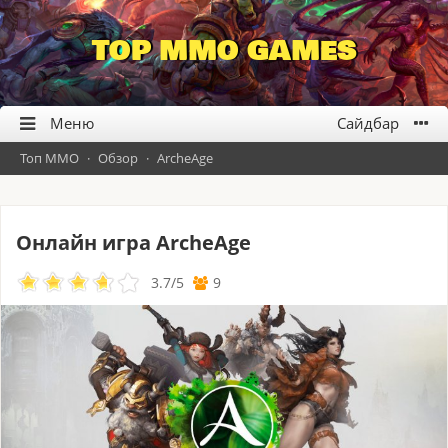
TOP MMO GAMES
Топ ММО
·
Обзор
·
ArcheAge
Онлайн игра ArcheAge
3.7
/
5
9