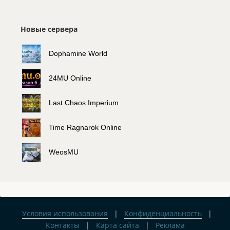
Новые сервера
Dophamine World
24MU Online
Last Chaos Imperium
Time Ragnarok Online
WeosMU
Условия использования
|
Конфиденциальность
|
Контакты
|
Карта сайта
|
Реклама