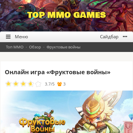
TOP MMO GAMES
Топ ММО
·
Обзор
·
Фруктовые войны
Онлайн игра «Фруктовые войны»
3.7
/
5
3