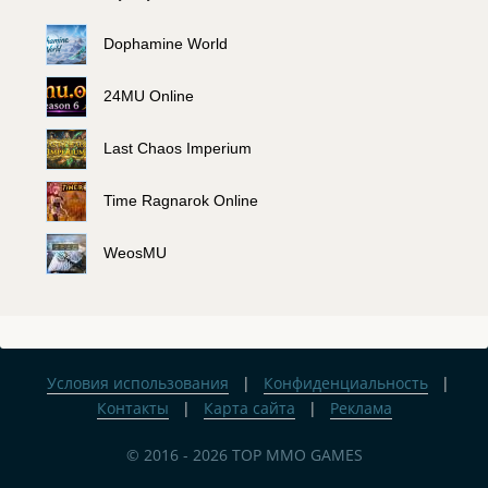
Dophamine World
24MU Online
Last Chaos Imperium
Time Ragnarok Online
WeosMU
Условия использования
|
Конфиденциальность
|
Контакты
|
Карта сайта
|
Реклама
© 2016 - 2026 TOP MMO GAMES