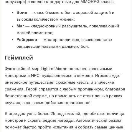
полузвери) и вполне стандартные для MMORPG классы:
Воин
— класс ближнего боя с хорошей защитой и
высоким количеством жизней;
Маг
— хладнокровный разрушитель, повелевающий
магией элементов;
Рейнджер
— мастер поединков, в совершенстве
овладевший навыками дальнего боя.
Геймплей
Фэнтезийный мир Light of Aiaran наполнен красочными
монстрами и NPC, нуждающимися в помощи. Игроков ждет
интересное путешествие, сюжетные квесты и эпические
сражения. Герой справится с любым противником, благодаря
божественной форме, но применять ее стоит лишь в редких
случаях, ведь время действия ограниченно!
В игре доступны более 25 подземелий, где обитают полчища
монстров и скрыты редкие награды. Автоматический режим
поможет быстро пройти испытания и собрать самые ценные