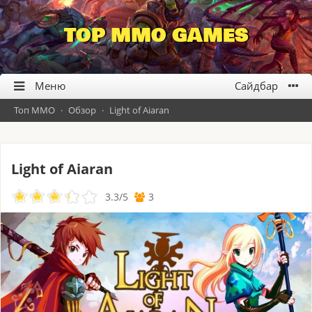
TOP MMO GAMES
Топ ММО
·
Обзор
·
Light of Aiaran
Light of Aiaran
3.3
/
5
3