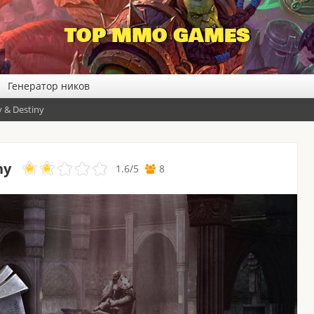
TOP MMO GAMES
Генератор ников
y & Destiny
ny
1.6
/
5
8