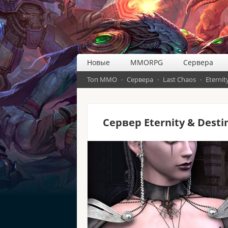
Новые
MMORPG
Сервера
Топ ММО
·
Сервера
·
Last Chaos
·
Eternit
Сервер Eternity & Desti