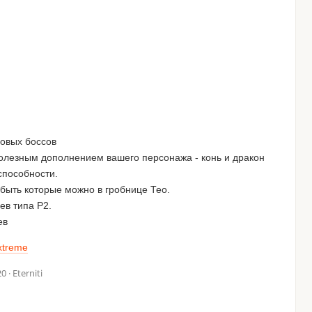
овых боссов
олезным дополнением вашего персонажа - конь и дракон
способности.
быть которые можно в гробнице Тео.
ев типа Р2.
ев
extreme
20
· Eterniti