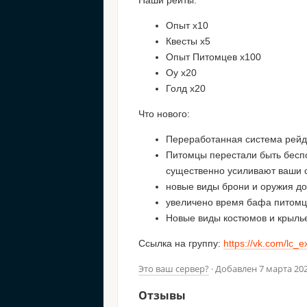
Наши рейты:
Опыт х10
Квесты х5
Опыт Питомцев х100
Оу х20
Голд х20
Что нового:
Переработанная система рейд
Питомцы перестали быть бесп
существенно усиливают ваши 
новые виды брони и оружия до
увеличено время бафа питомц
Новые виды костюмов и крыль
Ссылка на группу:
https://vk.com/lc_
Это ваш сервер?
· Добавлен
7 марта 20
Отзывы