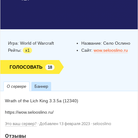
Игра:
World of Warcraft
Название:
Село Ослино
Рейты:
Сайт:
wow.selooslino.ru
x1
ГОЛОСОВАТЬ
18
О сервере
Баннер
Wrath of the Lich King 3.3.5a (12340)
https://wow.selooslino.ru/
Это ваш сервер?
· Добавлен
13 февраля 2023
· selooslino
Отзывы