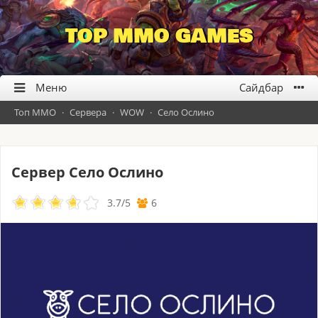
TOP MMO GAMES
Топ ММО
·
Сервера
·
WOW
·
Село Ослино
Сервер Село Ослино
3.7
/
5
6